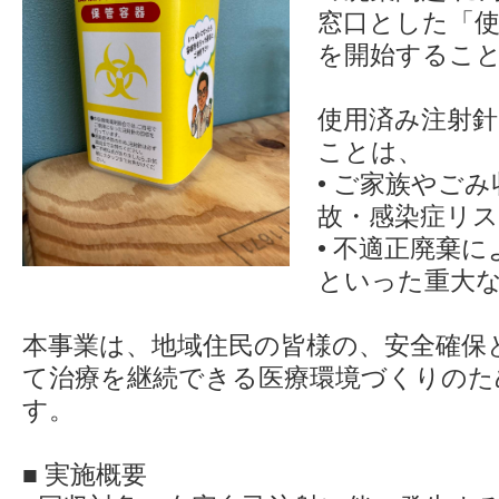
窓口とした「使
を開始するこ
使用済み注射
ことは、
• ご家族やご
故・感染症リ
• 不適正廃棄
といった重大
本事業は、地域住民の皆様の、安全確保
て治療を継続できる医療環境づくりのた
す。
■ 実施概要